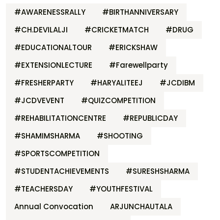
#AWARENESSRALLY
#BIRTHANNIVERSARY
#CH.DEVILALJI
#CRICKETMATCH
#DRUG
#EDUCATIONALTOUR
#ERICKSHAW
#EXTENSIONLECTURE
#Farewellparty
#FRESHERPARTY
#HARYALITEEJ
#JCDIBM
#JCDVEVENT
#QUIZCOMPETITION
#REHABILITATIONCENTRE
#REPUBLICDAY
#SHAMIMSHARMA
#SHOOTING
#SPORTSCOMPETITION
#STUDENTACHIEVEMENTS
#SURESHSHARMA
#TEACHERSDAY
#YOUTHFESTIVAL
Annual Convocation
ARJUNCHAUTALA