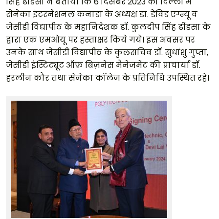
सिंह ढींडसा ने बताया कि 6 दिसंबर 2023 को दिल्ली में
सेनेका इंटरनेशनल कनाडा के अध्यक्ष डा. डेविड एग्न्यू व
जेसीडी विद्यापीठ के महानिदेशक डॉ. कुलदीप सिंह ढींडसा के
द्वारा एक एमओयू पर हस्ताक्षर किये गये। इस अवसर पर
उनके साथ जेसीडी विद्यापीठ के कुलसचिव डॉ. सुधांशु गुप्ता,
जेसीडी इंस्टिट्यूट ऑफ़ बिज़नेस मैनेजमेंट की प्राचार्या डॉ.
हरलीन कौर तथा सेनेका कॉलेज के प्रतिनिधि उपस्थित रहे।