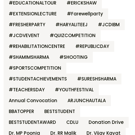
#EDUCATIONALTOUR
#ERICKSHAW
#EXTENSIONLECTURE
#Farewellparty
#FRESHERPARTY
#HARYALITEEJ
#JCDIBM
#JCDVEVENT
#QUIZCOMPETITION
#REHABILITATIONCENTRE
#REPUBLICDAY
#SHAMIMSHARMA
#SHOOTING
#SPORTSCOMPETITION
#STUDENTACHIEVEMENTS
#SURESHSHARMA
#TEACHERSDAY
#YOUTHFESTIVAL
Annual Convocation
ARJUNCHAUTALA
BBATOPPER
BESTSTUDENT
BESTSTUDENTAWARD
CDLU
Donation Drive
Dr. MP Poonia
Dr. RR Malik
Dr. Vijay Kayat