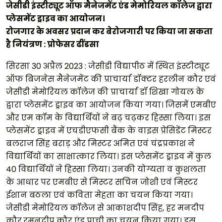
जेसीडी इंस्टीट्यूट ऑफ मैनेजमेंट एंड मेमोरियल कॉलेज द्वारा
प्लेसमेंट ड्राइव का आयोजन।
रोजगार के अवसर प्रदान कर बेरोजगारी पर किया जा सकता
है नियंत्रण : प्रोफेसर ढींडसा
सिरसा 30 अप्रैल 2023 : जेसीडी विद्यापीठ में स्थित इंस्टीट्यूट
ऑफ बिजनेस मैनेजमेंट की प्राचार्या डॉक्टर हरलीन कौर एवं
जेसीडी मेमोरियल कॉलेज की प्राचार्या डॉ शिखा गोयल के
द्वारा प्लेसमेंट ड्राइव का आयोजन किया गया। जिसमें एमबीए
और एम कॉम के विद्यार्थियों ने बढ़ चढ़कर हिस्सा लिया। इस
प्लेसमेंट ड्राइव में एचडीएफसी बैंक के वाइस प्रेसिडेंट मिस्टर
बलराज सिंह बराड़ और मिस्टर अमित एवं चंद्रप्रकाश ने
विद्यार्थियों का साक्षात्कार लिया। इस प्लेसमेंट ड्राइव में कुल
40 विद्यार्थियों ने हिस्सा लिया। उनकी योग्यता व कुशलता
के आधार पर एमबीए से मिस्टर सचिन जोशी एवं मिस्टर
ईशान बठला एवं कविता मेहता का चयन किया गया।
जेसीडी मेमोरियल कॉलेज से आकाशदीप सिंह, हर मनदीप
कौर,रमनदीप कौर एंड प्राची का चयन किया गया। इस