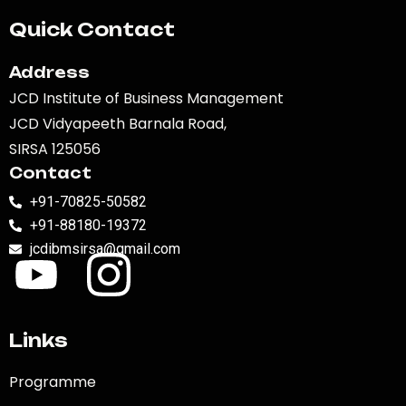
Quick Contact
Address
JCD Institute of Business Management
JCD Vidyapeeth Barnala Road,
SIRSA 125056
Contact
+91-70825-50582
+91-88180-19372
jcdibmsirsa@gmail.com
Links
Programme