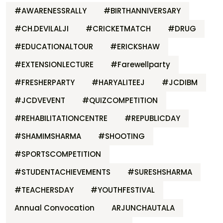
#AWARENESSRALLY
#BIRTHANNIVERSARY
#CH.DEVILALJI
#CRICKETMATCH
#DRUG
#EDUCATIONALTOUR
#ERICKSHAW
#EXTENSIONLECTURE
#Farewellparty
#FRESHERPARTY
#HARYALITEEJ
#JCDIBM
#JCDVEVENT
#QUIZCOMPETITION
#REHABILITATIONCENTRE
#REPUBLICDAY
#SHAMIMSHARMA
#SHOOTING
#SPORTSCOMPETITION
#STUDENTACHIEVEMENTS
#SURESHSHARMA
#TEACHERSDAY
#YOUTHFESTIVAL
Annual Convocation
ARJUNCHAUTALA