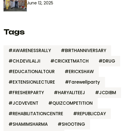
June 12, 2025
Tags
#AWARENESSRALLY
#BIRTHANNIVERSARY
#CH.DEVILALJI
#CRICKETMATCH
#DRUG
#EDUCATIONALTOUR
#ERICKSHAW
#EXTENSIONLECTURE
#Farewellparty
#FRESHERPARTY
#HARYALITEEJ
#JCDIBM
#JCDVEVENT
#QUIZCOMPETITION
#REHABILITATIONCENTRE
#REPUBLICDAY
#SHAMIMSHARMA
#SHOOTING