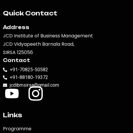
Quick Contact
Address
JCD Institute of Business Management
JCD Vidyapeeth Barnala Road,
SIRSA 125056
Contact
+91-70825-50582
+91-88180-19372
jcdibmsirsa@gmail.com
Links
Programme