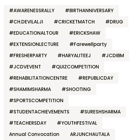
#AWARENESSRALLY
#BIRTHANNIVERSARY
#CH.DEVILALJI
#CRICKETMATCH
#DRUG
#EDUCATIONALTOUR
#ERICKSHAW
#EXTENSIONLECTURE
#Farewellparty
#FRESHERPARTY
#HARYALITEEJ
#JCDIBM
#JCDVEVENT
#QUIZCOMPETITION
#REHABILITATIONCENTRE
#REPUBLICDAY
#SHAMIMSHARMA
#SHOOTING
#SPORTSCOMPETITION
#STUDENTACHIEVEMENTS
#SURESHSHARMA
#TEACHERSDAY
#YOUTHFESTIVAL
Annual Convocation
ARJUNCHAUTALA